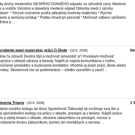
tky druhy medeného NESPRACOVANÉHO odpadu za výhodné ceny. Medené
e a vodiče Výrobný a stavebný medený odpad Odrezky medi z výroby
kam: * Férové ocenenie podľa aktuálnej hodnoty materiálu * Rýchle
anie a seriózny prístup * Platbu ihneď pri prevzatí * Možnosť odberu väčšieho
stva p ...
yrobenie popri materskej, práci či škole
Ne
- [10.6. 2026]
íma ťa zdravší životný štýl a možnosť privyrobiť si? Ponúkam možnosť
upráce v oblasti zdravia a beauty. Náplň je najmä komunikácia s ľuďmi,
rúčanie produktov a budovanie kontaktov. Vhodné aj popri práci, škole alebo
rskej. Skúsenosti nie sú podmienkou – všetko vysvetlím a zaučí ...
qvarna Trnava
1 
- [10.6. 2026]
áme nového kolegu do tímu! Spoločnosť Žákovský.sk rozširuje svoj tím a
á spoľahlivého kolegu na prácu v sklade, predajni aj v teréne. Náplň práce:
em a výdaj tovaru v sklade, obsluha zákazníkov na predajni, rozvoz a
zdávanie tovaru zákazníkom, pomoc pri montážach a servise ...