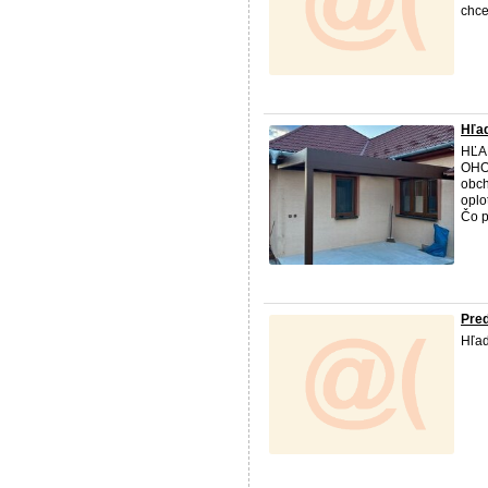
chce
Hľa
HĽA
OHO
obch
oplo
Čo p
Pred
Hľad