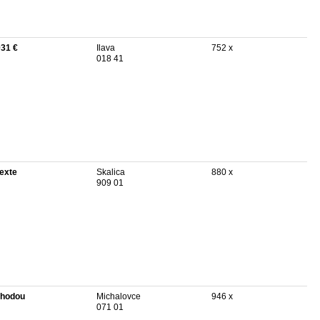
031 €
Ilava
752 x
018 41
texte
Skalica
880 x
909 01
hodou
Michalovce
946 x
071 01