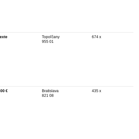
texte
Topoľčany
674 x
955 01
200 €
Bratislava
435 x
821 08