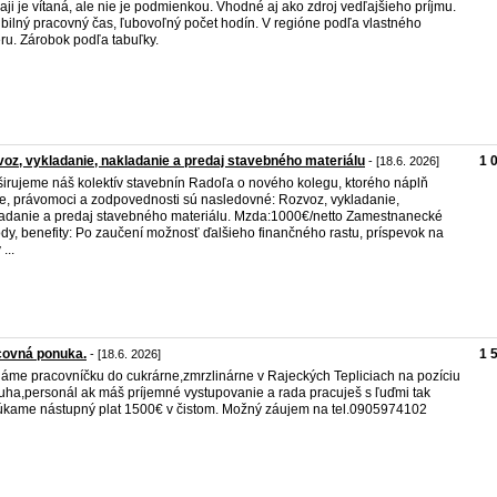
aji je vítaná, ale nie je podmienkou. Vhodné aj ako zdroj vedľajšieho príjmu.
ibilný pracovný čas, ľubovoľný počet hodín. V regióne podľa vlastného
ru. Zárobok podľa tabuľky.
oz, vykladanie, nakladanie a predaj stavebného materiálu
1 
- [18.6. 2026]
irujeme náš kolektív stavebnín Radoľa o nového kolegu, ktorého náplň
e, právomoci a zodpovednosti sú nasledovné: Rozvoz, vykladanie,
adanie a predaj stavebného materiálu. Mzda:1000€/netto Zamestnanecké
dy, benefity: Po zaučení možnosť ďalšieho finančného rastu, príspevok na
 ...
covná ponuka.
1 
- [18.6. 2026]
áme pracovníčku do cukrárne,zmrzlinárne v Rajeckých Tepliciach na pozíciu
uha,personál ak máš príjemné vystupovanie a rada pracuješ s ľuďmi tak
kame nástupný plat 1500€ v čistom. Možný záujem na tel.0905974102