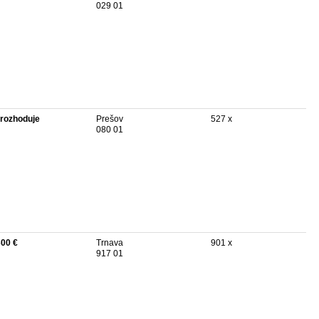
029 01
rozhoduje
Prešov
527 x
080 01
300 €
Trnava
901 x
917 01