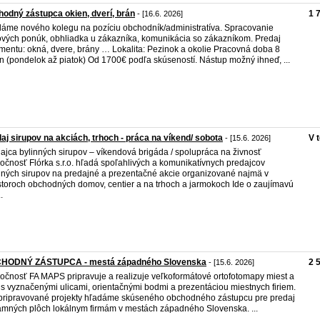
odný zástupca okien, dverí, brán
1 
- [16.6. 2026]
áme nového kolegu na pozíciu obchodník/administratíva. Spracovanie
vých ponúk, obhliadka u zákazníka, komunikácia so zákazníkom. Predaj
imentu: okná, dvere, brány … Lokalita: Pezinok a okolie Pracovná doba 8
n (pondelok až piatok) Od 1700€ podľa skúseností. Nástup možný ihneď, ...
aj sirupov na akciách, trhoch - práca na víkend/ sobota
V 
- [15.6. 2026]
ajca bylinných sirupov – víkendová brigáda / spolupráca na živnosť
očnosť Flórka s.r.o. hľadá spoľahlivých a komunikatívnych predajcov
nných sirupov na predajné a prezentačné akcie organizované najmä v
storoch obchodných domov, centier a na trhoch a jarmokoch Ide o zaujímavú
.
HODNÝ ZÁSTUPCA - mestá západného Slovenska
2 
- [15.6. 2026]
očnosť FA MAPS pripravuje a realizuje veľkoformátové ortofotomapy miest a
 s vyznačenými ulicami, orientačnými bodmi a prezentáciou miestnych firiem.
pripravované projekty hľadáme skúseného obchodného zástupcu pre predaj
amných plôch lokálnym firmám v mestách západného Slovenska. ...