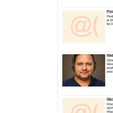
Pre
Pred
je v
tel.
Hla
Zdra
skús
jazy
prac
Obch
Hľad
obch
Hľad