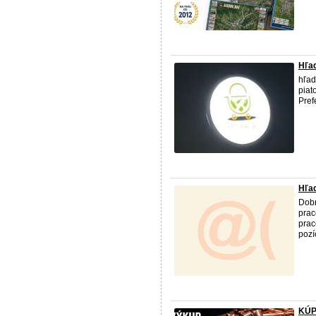
Hľa
hľad
piat
Pref
Hľa
Dobr
prac
prac
pozí
KÚP