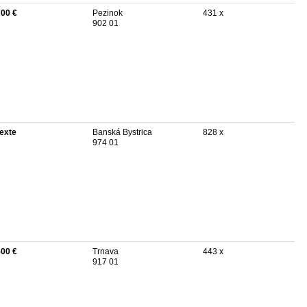
700 €
Pezinok
431 x
902 01
texte
Banská Bystrica
828 x
974 01
500 €
Trnava
443 x
917 01