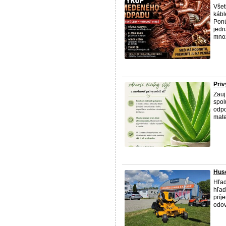
Vše
kábl
Ponú
jedn
množ
Priv
Zauj
spol
odpo
mate
Hus
Hľad
hľad
príj
odov