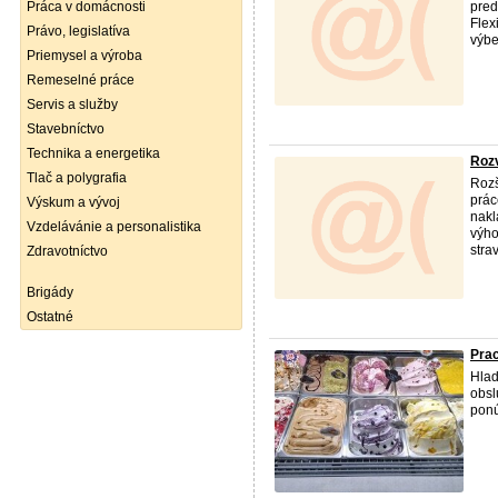
Práca v domácnosti
pred
Flex
Právo, legislatíva
výbe
Priemysel a výroba
Remeselné práce
Servis a služby
Stavebníctvo
Technika a energetika
Rozv
Tlač a polygrafia
Rozš
prác
Výskum a vývoj
nakl
Vzdelávánie a personalistika
výho
strav
Zdravotníctvo
Brigády
Ostatné
Pra
Hlad
obsl
ponú