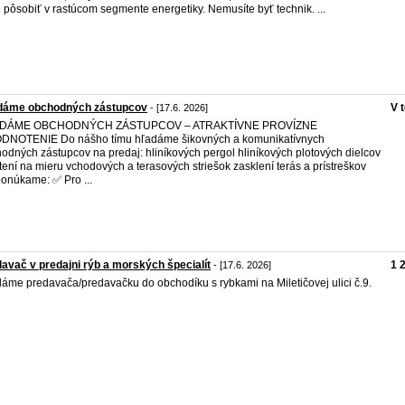
 pôsobiť v rastúcom segmente energetiky. Nemusíte byť technik. ...
dáme obchodných zástupcov
V 
- [17.6. 2026]
DÁME OBCHODNÝCH ZÁSTUPCOV – ATRAKTÍVNE PROVÍZNE
DNOTENIE Do nášho tímu hľadáme šikovných a komunikatívnych
odných zástupcov na predaj: hliníkových pergol hliníkových plotových dielcov
tení na mieru vchodových a terasových striešok zasklení terás a prístreškov
onúkame: ✅ Pro ...
avač v predajni rýb a morských špecialít
1 
- [17.6. 2026]
áme predavača/predavačku do obchodíku s rybkami na Miletičovej ulici č.9.