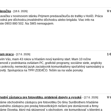
davačka
V 
- [18.6. 2026]
avačka v novinovom stánku Prijmem predavačku/ča do trafiky v Holíči. Práca
hodná pre dôchodcu,invalidného dôchodcu alebo brigáda. Viac info na
čísle 0903 880 502. Na SMS nereagujem.
dam pracu
1 
- [17.6. 2026]
vím Vás, mam 43 rokov a hľadám nový kariérny start. Mam 10 ročne
eností z podnikania ovládam PC, grafické programy, sociálne siete, anglicky
k pokrocily, nemecký jazyk zaciatocnik komunikatívny spoľahlivý samostatný a
ovitý. Spolupráca na TPP/ ZOD/IČO. Teším sa na vaše ponuky.
odný zástupca pre fotovoltiku, pridelené dopyty a vysoké
V 
- [17.6. 2026]
áme obchodného zástupcu pre fotovoltiku Do tímu SunBrothers hľadáme
odného zástupcu pre predaj fotovoltických riešení pre domácnosti a firmy.
áme človeka, ktorý má skúsenosť s obchodom, vie komunikovať s klientmi a