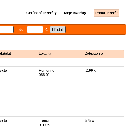
Obľúbené inzeráty
Moje inzeráty
Pridať inzerát
- do:
€
da/plat
Lokalita
Zobrazenie
texte
Humenné
1199 x
066 01
texte
Trenčín
575 x
911 05