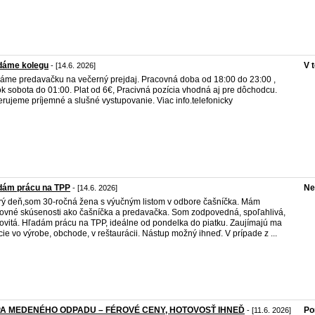
dáme kolegu
V 
- [14.6. 2026]
áme predavačku na večerný prejdaj. Pracovná doba od 18:00 do 23:00 ,
ok sobota do 01:00. Plat od 6€, Pracivná pozícia vhodná aj pre dôchodcu.
erujeme príjemné a slušné vystupovanie. Viac info.telefonicky
dám prácu na TPP
Ne
- [14.6. 2026]
ý deň,som 30-ročná žena s výučným listom v odbore čašníčka. Mám
ovné skúsenosti ako čašníčka a predavačka. Som zodpovedná, spoľahlivá,
ovitá. Hľadám prácu na TPP, ideálne od pondelka do piatku. Zaujímajú ma
cie vo výrobe, obchode, v reštaurácii. Nástup možný ihneď. V prípade z ...
A MEDENÉHO ODPADU – FÉROVÉ CENY, HOTOVOSŤ IHNEĎ
Po
- [11.6. 2026]