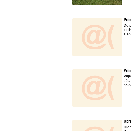
Príj
Do p
podr
aleb
Prij
Prij
dôch
pokl
Upra
Hľad