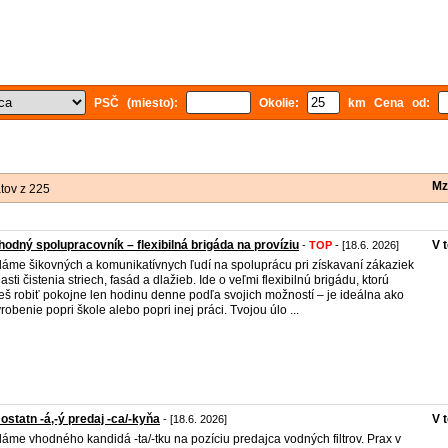
PSČ (miesto):
Okolie:
km Cena od:
Mz
tov z 225
odný spolupracovník – flexibilná brigáda na províziu
V 
-
TOP
- [18.6. 2026]
áme šikovných a komunikatívnych ľudí na spoluprácu pri získavaní zákaziek
lasti čistenia striech, fasád a dlažieb. Ide o veľmi flexibilnú brigádu, ktorú
š robiť pokojne len hodinu denne podľa svojich možností – je ideálna ako
yrobenie popri škole alebo popri inej práci. Tvojou úlo ...
statn -á,-ý predaj -ca/-kyňa
V 
- [18.6. 2026]
áme vhodného kandidá -ta/-tku na pozíciu predajca vodných filtrov. Prax v