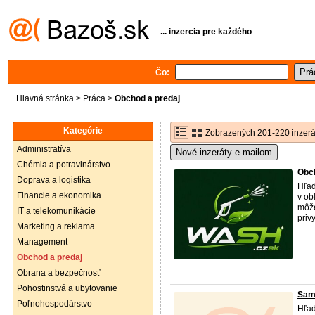
... inzercia pre každého
Čo:
Hlavná stránka
>
Práca
>
Obchod a predaj
Kategórie
Zobrazených 201-220 inzerá
Administratíva
Nové inzeráty e-mailom
Chémia a potravinárstvo
Obch
Doprava a logistika
Hľad
Financie a ekonomika
v ob
môže
IT a telekomunikácie
priv
Marketing a reklama
Management
Obchod a predaj
Obrana a bezpečnosť
Pohostinstvá a ubytovanie
Samo
Poľnohospodárstvo
Hľad