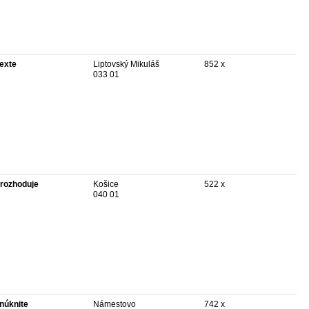
texte
Liptovský Mikuláš
852 x
033 01
rozhoduje
Košice
522 x
040 01
núknite
Námestovo
742 x