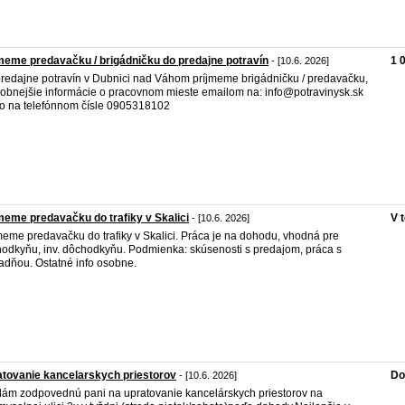
meme predavačku / brigádničku do predajne potravín
1 
- [10.6. 2026]
redajne potravín v Dubnici nad Váhom príjmeme brigádničku / predavačku,
obnejšie informácie o pracovnom mieste emailom na: info@potravinysk.sk
o na telefónnom čísle 0905318102
meme predavačku do trafiky v Skalici
V 
- [10.6. 2026]
meme predavačku do trafiky v Skalici. Práca je na dohodu, vhodná pre
odkyňu, inv. dôchodkyňu. Podmienka: skúsenosti s predajom, práca s
adňou. Ostatné info osobne.
tovanie kancelarskych priestorov
Do
- [10.6. 2026]
ám zodpovednú pani na upratovanie kancelárskych priestorov na