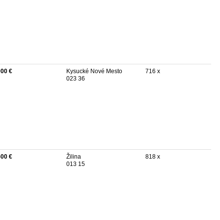
000 €
Kysucké Nové Mesto
716 x
023 36
500 €
Žilina
818 x
013 15