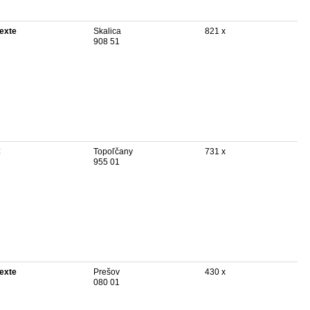
texte
Skalica
821 x
908 51
€
Topoľčany
731 x
955 01
texte
Prešov
430 x
080 01