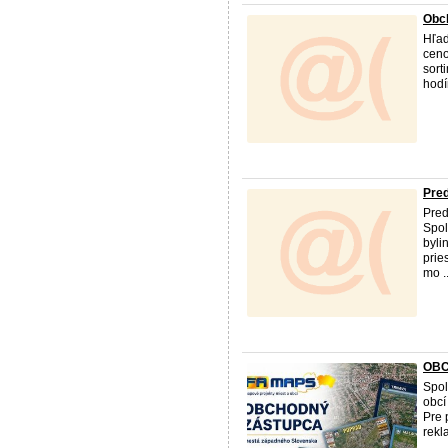
Obch
Hľad
ceno
sort
hodí
Pred
Pred
Spol
byli
prie
mo ..
OBC
Spol
obcí
Pre 
rekl