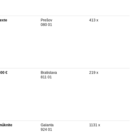
texte
Prešov
413 x
080 01
500 €
Bratislava
219 x
811 01
núknite
Galanta
1131 x
924 01