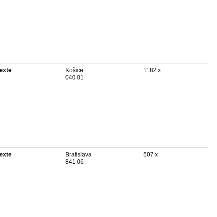
texte
Košice
1182 x
040 01
texte
Bratislava
507 x
841 06