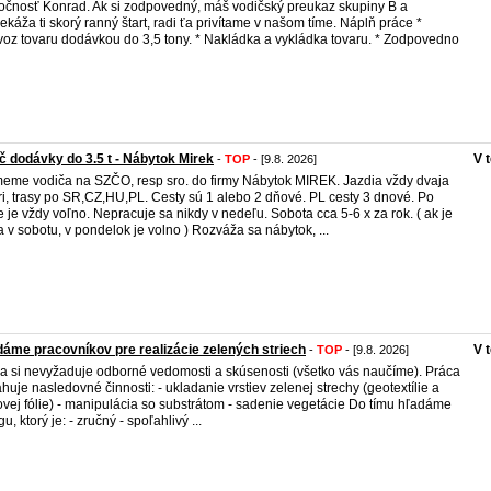
očnosť Konrad. Ak si zodpovedný, máš vodičský preukaz skupiny B a
ekáža ti skorý ranný štart, radi ťa privítame v našom tíme. Náplň práce *
oz tovaru dodávkou do 3,5 tony. * Nakládka a vykládka tovaru. * Zodpovedno
č dodávky do 3.5 t - Nábytok Mirek
V 
-
TOP
- [9.8. 2026]
meme vodiča na SZČO, resp sro. do firmy Nábytok MIREK. Jazdia vždy dvaja
ri, trasy po SR,CZ,HU,PL. Cesty sú 1 alebo 2 dňové. PL cesty 3 dnové. Po
e je vždy voľno. Nepracuje sa nikdy v nedeľu. Sobota cca 5-6 x za rok. ( ak je
a v sobotu, v pondelok je volno ) Rozváža sa nábytok, ...
áme pracovníkov pre realizácie zelených striech
V 
-
TOP
- [9.8. 2026]
a si nevyžaduje odborné vedomosti a skúsenosti (všetko vás naučíme). Práca
huje nasledovné činnosti: - ukladanie vrstiev zelenej strechy (geotextílie a
vej fólie) - manipulácia so substrátom - sadenie vegetácie Do tímu hľadáme
u, ktorý je: - zručný - spoľahlivý ...