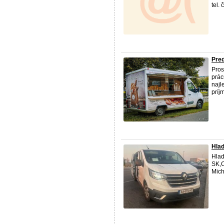
tel.
Pred
Pros
prác
najl
príj
Hla
Hla
SK,C
Mich