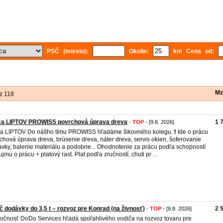
PSČ (miesto):
Okolie:
km Cena od:
Mz
z 118
ca LIPTOV PROWISS povrchová úprava dreva
1 
-
TOP
- [9.8. 2026]
a LIPTOV Do nášho tímu PROWISS hľadáme šikovného kolegu. ❗️ Ide o prácu
chová úprava dreva, brúsenie dreva, náter dreva, servis okien, šoferovanie
vky, balenie materiálu a podobne... Ohodnotenie za prácu podľa schopností
ujmu o prácu + platový rast. Plat podľa zručností, chuti pr ...
č dodávky do 3,5 t – rozvoz pre Konrad (na živnosť)
2 
-
TOP
- [9.8. 2026]
očnosť DoDo Services hľadá spoľahlivého vodiča na rozvoz tovaru pre