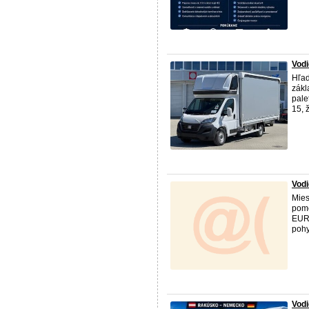
Vodi
Hľad
zákl
pale
15, 
Vodi
Mies
pome
EUR/
pohy
Vod