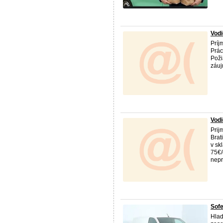
Vod
Príj
Prác
Poži
záuj
Vod
Pri
Brat
v sk
75€/
nepr
Sofe
Hlad