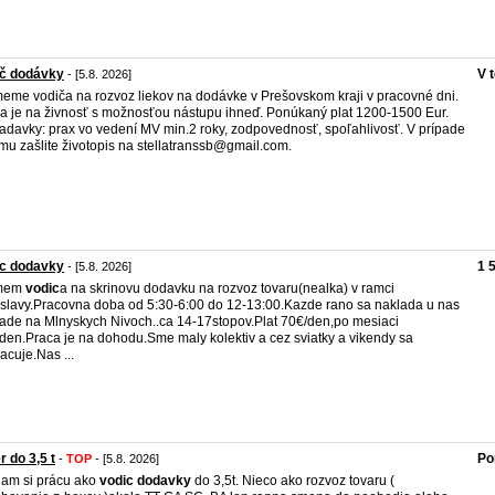
ič dodávky
V 
- [5.8. 2026]
meme vodiča na rozvoz liekov na dodávke v Prešovskom kraji v pracovné dni.
a je na živnosť s možnosťou nástupu ihneď. Ponúkaný plat 1200-1500 Eur.
adavky: prax vo vedení MV min.2 roky, zodpovednosť, spoľahlivosť. V prípade
mu zašlite životopis na stellatranssb@gmail.com.
ic dodavky
1 
- [5.8. 2026]
jmem
vodic
a na skrinovu dodavku na rozvoz tovaru(nealka) v ramci
islavy.Pracovna doba od 5:30-6:00 do 12-13:00.Kazde rano sa naklada u nas
lade na Mlnyskych Nivoch..ca 14-17stopov.Plat 70€/den,po mesiaci
den.Praca je na dohodu.Sme maly kolektiv a cez sviatky a vikendy sa
acuje.Nas ...
r do 3,5 t
Po
-
TOP
- [5.8. 2026]
am si prácu ako
vodic
dodavky
do 3,5t. Nieco ako rozvoz tovaru (