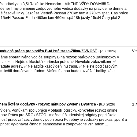
č dodávky do 3,5t Rakúsko Nemecko... VÍKEND VŽDY DOMA!!!!! Do
denej firmy prijmeme zodpovedného vodiča dodávky na pravidelné denné a
é časové linky. Jazdí sa Viedeň-Passau 270km tam a 270km späť. Čas práce
 15e/H Passau-Fulda 460km tam 460km späť 8h jazdy 15e/H Čistý plat 2 ...
oduchá práca pre vodiča B-tá istá trasa-Žilina-ŽIVNOSŤ
V 
- [7.8. 2026]
áme spoľahlivého vodiča skupiny B na rozvoz balíkov do Balíkoboxov v
ne a okolí. Nejde o klasickú kuriérsku prácu. ✅ Nevoláte zákazníkom. ✅
adáte adresy. ✅ Nejazdíte každý deň inú trasu. ✅ Nie ste pod časovým
om kvôli doručovaniu ľuďom. Vašou úlohou bude rozvážať balíky stále ...
mem šoféra dodávky - rozvoz nákupov Zvolen / Bystrica
1 
- [6.8. 2026]
ý den, Ponúkam spoluprácu v oblasti logistiky, konkrétne rozvoz online
pov. Práca pre SRO / SZČO - možnosť študentskej brigády popri škole -
osť pracovať cez vykendy popri práci Potrebný je vodičský preukaz typu B a
pnosť vykonávať činnosť samostatne a zodpovedne vzhľadom ...