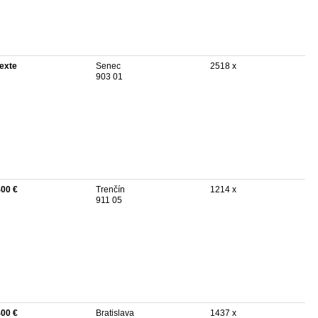
texte
Senec
2518 x
903 01
400 €
Trenčín
1214 x
911 05
400 €
Bratislava
1437 x