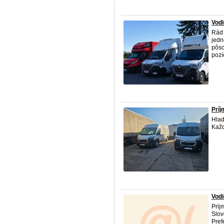
Vodi
Rád 
jedn
pôso
pozí
Príj
Hlad
Každ
Vod
Prij
Slov
Pref