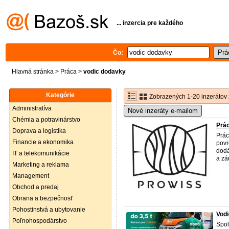
... inzercia pre každého
Čo:
Hlavná stránka
>
Práca
>
vodic dodavky
Kategórie
Zobrazených 1-20 inzerátov 
Administratíva
Nové inzeráty e-mailom
Chémia a potravinárstvo
Prá
Doprava a logistika
Prác
Financie a ekonomika
povr
dodá
IT a telekomunikácie
a zá
Marketing a reklama
Management
Obchod a predaj
Obrana a bezpečnosť
Pohostinstvá a ubytovanie
Vodi
Poľnohospodárstvo
Spol