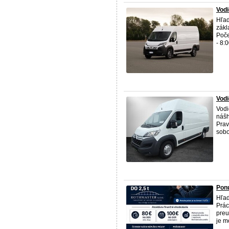
Vodi
Hľad
zákl
Poče
- 8:
Vodi
Vodi
nášh
Prav
sobo
Ponu
Hľad
Prác
preu
je m