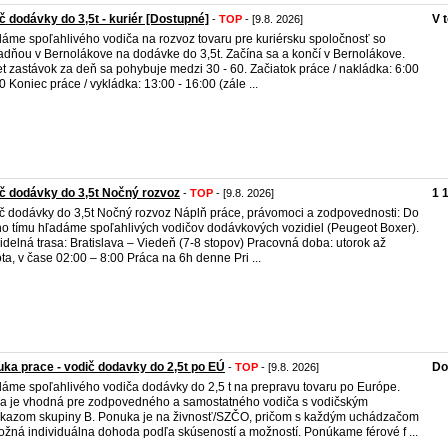
č dodávky do 3,5t - kuriér [Dostupné]
V 
-
TOP
- [9.8. 2026]
áme spoľahlivého vodiča na rozvoz tovaru pre kuriérsku spoločnosť so
adňou v Bernolákove na dodávke do 3,5t. Začína sa a končí v Bernolákove.
t zastávok za deň sa pohybuje medzi 30 - 60. Začiatok práce / nakládka: 6:00
00 Koniec práce / vykládka: 13:00 - 16:00 (zále ...
č dodávky do 3,5t Nočný rozvoz
1 
-
TOP
- [9.8. 2026]
č dodávky do 3,5t Nočný rozvoz Náplň práce, právomoci a zodpovednosti: Do
o tímu hľadáme spoľahlivých vodičov dodávkových vozidiel (Peugeot Boxer).
idelná trasa: Bratislava – Viedeň (7-8 stopov) Pracovná doba: utorok až
ta, v čase 02:00 – 8:00 Práca na 6h denne Pri ...
ka prace - vodič dodavky do 2,5t po EÚ
Do
-
TOP
- [9.8. 2026]
áme spoľahlivého vodiča dodávky do 2,5 t na prepravu tovaru po Európe.
a je vhodná pre zodpovedného a samostatného vodiča s vodičským
kazom skupiny B. Ponuka je na živnosť/SZČO, pričom s každým uchádzačom
ožná individuálna dohoda podľa skúseností a možností. Ponúkame férové f ...