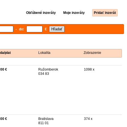
Obľúbené inzeráty
Moje inzeráty
Pridať inzerát
- do:
€
da/plat
Lokalita
Zobrazenie
700 €
Ružomberok
1098 x
034 83
500 €
Bratislava
374 x
811 01