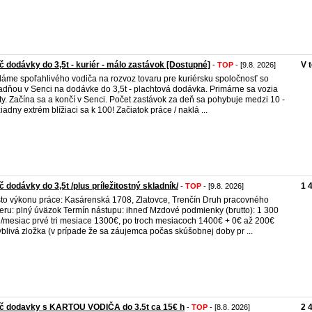
č dodávky do 3,5t - kuriér - málo zastávok [Dostupné]
V 
-
TOP
- [9.8. 2026]
áme spoľahlivého vodiča na rozvoz tovaru pre kuriérsku spoločnosť so
adňou v Senci na dodávke do 3,5t - plachtová dodávka. Primárne sa vozia
ty. Začína sa a končí v Senci. Počet zastávok za deň sa pohybuje medzi 10 -
žiadny extrém blížiaci sa k 100! Začiatok práce / naklá ...
č dodávky do 3,5t /plus príležitostný skladník/
1 
-
TOP
- [9.8. 2026]
to výkonu práce: Kasárenská 1708, Zlatovce, Trenčín Druh pracovného
ru: plný úväzok Termín nástupu: ihneď Mzdové podmienky (brutto): 1 300
mesiac prvé tri mesiace 1300€, po troch mesiacoch 1400€ + 0€ až 200€
blivá zložka (v prípade že sa záujemca počas skúšobnej doby pr ...
ič dodavky s KARTOU VODIČA do 3.5t ca 15€ h
2 
-
TOP
- [8.8. 2026]