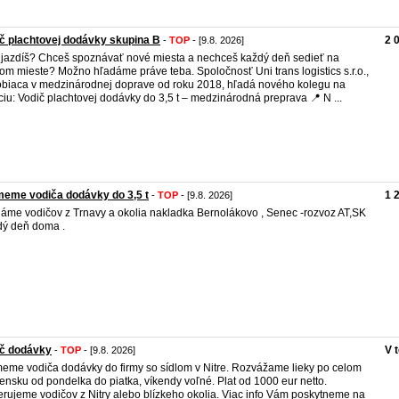
č plachtovej dodávky skupina B
2 
-
TOP
- [9.8. 2026]
jazdíš? Chceš spoznávať nové miesta a nechceš každý deň sedieť na
om mieste? Možno hľadáme práve teba. Spoločnosť Uni trans logistics s.r.o.,
biaca v medzinárodnej doprave od roku 2018, hľadá nového kolegu na
ciu: Vodič plachtovej dodávky do 3,5 t – medzinárodná preprava 📍 N ...
meme vodiča dodávky do 3,5 t
1 
-
TOP
- [9.8. 2026]
áme vodičov z Trnavy a okolia nakladka Bernolákovo , Senec -rozvoz AT,SK
ý deň doma .
ič dodávky
V 
-
TOP
- [9.8. 2026]
meme vodiča dodávky do firmy so sídlom v Nitre. Rozvážame lieky po celom
ensku od pondelka do piatka, víkendy voľné. Plat od 1000 eur netto.
erujeme vodičov z Nitry alebo blízkeho okolia. Viac info Vám poskytneme na