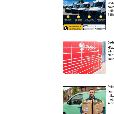
Vodi
zave
nočn
6,5h
Jedn
Hľad
Žili
Nehľ
tlak
Prij
Dobr
náku
možn
scho