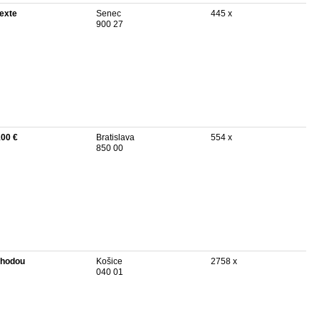
texte
Senec
445 x
900 27
100 €
Bratislava
554 x
850 00
hodou
Košice
2758 x
040 01