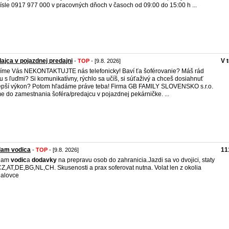
 čísle 0917 977 000 v pracovných dňoch v časoch od 09:00 do 15:00 h ...
ajca v pojazdnej predajni
V 
-
TOP
- [9.8. 2026]
íme Vás NEKONTAKTUJTE nás telefonicky! Baví ťa šoférovanie? Máš rád
u s ľuďmi? Si komunikatívny, rýchlo sa učíš, si súťaživý a chceš dosiahnuť
epší výkon? Potom hľadáme práve teba! Firma GB FAMILY SLOVENSKO s.r.o.
me do zamestnania šoféra/predajcu v pojazdnej pekárničke. ...
dam vodica
11
-
TOP
- [9.8. 2026]
dam
vodic
a
dodavky
na prepravu osob do zahranicia.Jazdi sa vo dvojici, staty
Z,AT,DE,BG,NL,CH. Skusenosti a prax soferovat nutna. Volat len z okolia
alovce