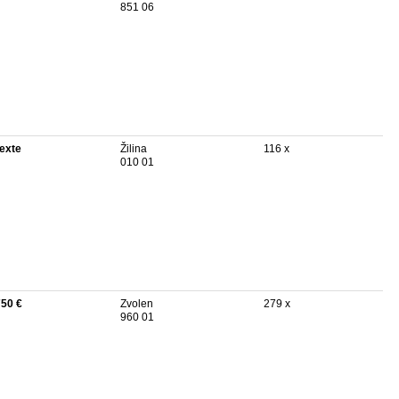
851 06
texte
Žilina
116 x
010 01
750 €
Zvolen
279 x
960 01