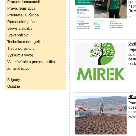
Práca v domácnosti
spol
nepr
Právo, legislatíva
Rozv
Priemysel a výroba
...
Remeselné práce
Servis a služby
Stavebníctvo
Technika a energetika
Vodí
Tlač a polygrafia
Prij
šofé
Výskum a vývoj
cest
Vzdelávánie a personalistika
cest
Zdravotníctvo
Brigády
Ostatné
Hľad
Prác
obsa
nopo
koleg