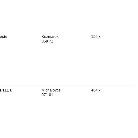
texte
Kežmarok
159 x
059 71
1 111 €
Michalovce
464 x
071 01