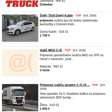
Žarnovica - 966 81
Dohodou
Šofér TAXI Dolný Kubín
-
TOP
- [9.8. 2026]
prijmeme
vodiča taxi do dobre zabehnutej
taxislužby v Dolnom Kubí ...
Dolný Kubín - 026 01
1 700 €
Vodič MKD C+E
-
TOP
- [9.8. 2026]
Príjmeme spoľahlivého vodiča MKD na TPP na
ťahač s návesom , jazd ...
Malacky - 900 31
V texte
Prijmeme vodiča skupiny C (C+E ...
-
TOP
- [9.8.
2026]
Sme operátor GLS, hľadáme šoféra na prepravu
výmenných BDF kontaj ...
Žilina - 010 01
1 600 €