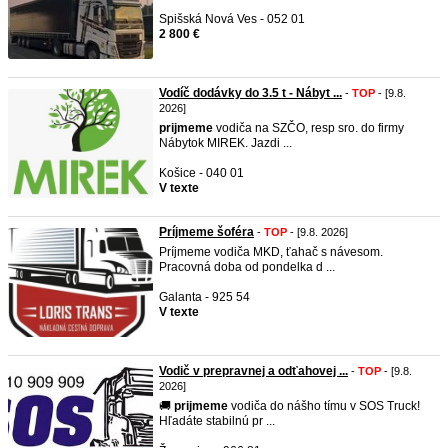
Spišská Nová Ves - 052 01
2 800 €
Vodíč dodávky do 3.5 t - Nábyt ...
-
TOP
- [9.8.
2026]
prijmeme
vodiča na SZČO, resp sro. do firmy
Nábytok MIREK. Jazdi ...
Košice - 040 01
V texte
Príjmeme šoféra
-
TOP
- [9.8. 2026]
Príjmeme vodiča MKD, ťahač s návesom.
Pracovná doba od pondelka d ...
Galanta - 925 54
V texte
Vodič v prepravnej a odťahovej ...
-
TOP
- [9.8.
2026]
🚚
prijmeme
vodiča do nášho tímu v SOS Truck!
Hľadáte stabilnú pr ...