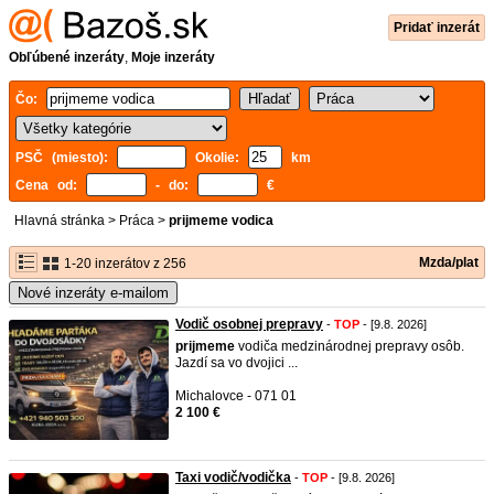
Pridať inzerát
Obľúbené inzeráty
,
Moje inzeráty
Čo:
PSČ (miesto):
Okolie:
km
Cena od:
- do:
€
Hlavná stránka
>
Práca
>
prijmeme vodica
Mzda/plat
1-20 inzerátov z 256
Nové inzeráty e-mailom
Vodič osobnej prepravy
-
TOP
- [9.8. 2026]
prijmeme
vodiča medzinárodnej prepravy osôb.
Jazdí sa vo dvojici ...
Michalovce - 071 01
2 100 €
Taxi vodič/vodička
-
TOP
- [9.8. 2026]