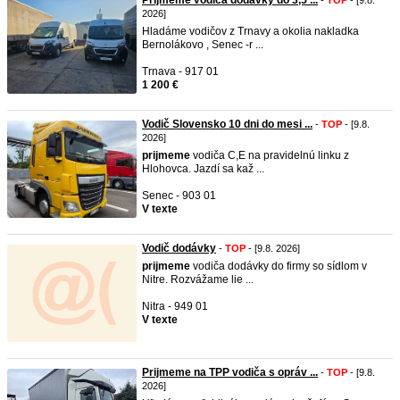
Príjmeme vodiča dodávky do 3,5 ...
-
TOP
- [9.8.
2026]
Hladáme vodičov z Trnavy a okolia nakladka
Bernolákovo , Senec -r ...
Trnava - 917 01
1 200 €
Vodič Slovensko 10 dni do mesi ...
-
TOP
- [9.8.
2026]
prijmeme
vodiča C,E na pravidelnú linku z
Hlohovca. Jazdí sa kaž ...
Senec - 903 01
V texte
Vodič dodávky
-
TOP
- [9.8. 2026]
prijmeme
vodiča dodávky do firmy so sídlom v
Nitre. Rozvážame lie ...
Nitra - 949 01
V texte
Prijmeme na TPP vodiča s opráv ...
-
TOP
- [9.8.
2026]