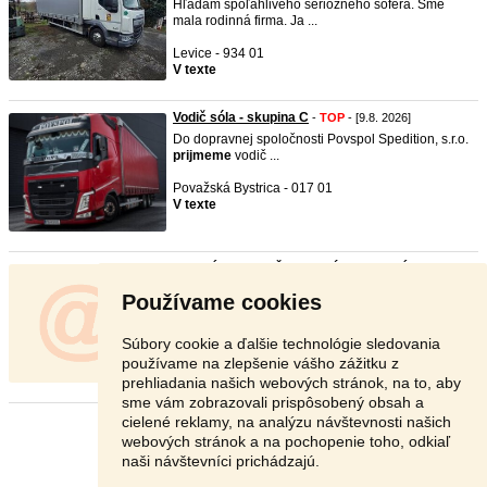
Hľadám spoľahlivého seriózneho šoféra. Sme
mala rodinná firma. Ja ...
Levice - 934 01
V texte
Vodič sóla - skupina C
-
TOP
- [9.8. 2026]
Do dopravnej spoločnosti Povspol Spedition, s.r.o.
prijmeme
vodič ...
Považská Bystrica - 017 01
V texte
HĽADÁME VODIČA KAMIÓNU – SKLÁP ...
-
TOP
- [9.8. 2026]
Používame cookies
HĽADÁME VODIČA KAMIÓNU – SKLÁPAČ /
POSUVNÁ PODLAHA Vzhľadom na r ...
Súbory cookie a ďalšie technológie sledovania
Košice-okolie - 044 16
používame na zlepšenie vášho zážitku z
2 500 €
prehliadania našich webových stránok, na to, aby
sme vám zobrazovali prispôsobený obsah a
cielené reklamy, na analýzu návštevnosti našich
Stránka:
1
2
3
Ďalšia
webových stránok a na pochopenie toho, odkiaľ
naši návštevníci prichádzajú.