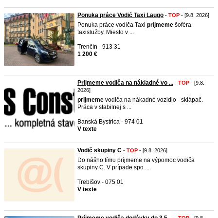
Ponuka práce Vodič Taxi Laugo
-
TOP
- [9.8. 2026]
Ponuka práce vodiča Taxi
prijmeme
šoféra
taxislužby. Miesto v ...
Trenčín - 913 31
1 200 €
Prijmeme vodiča na nákladné vo ...
-
TOP
- [9.8.
2026]
prijmeme
vodiča na nákadné vozidlo - sklápač.
Práca v stabilnej s ...
Banská Bystrica - 974 01
V texte
Vodič skupiny C
-
TOP
- [9.8. 2026]
Do nášho tímu príjmeme na výpomoc vodiča
skupiny C. V prípade spo ...
Trebišov - 075 01
V texte