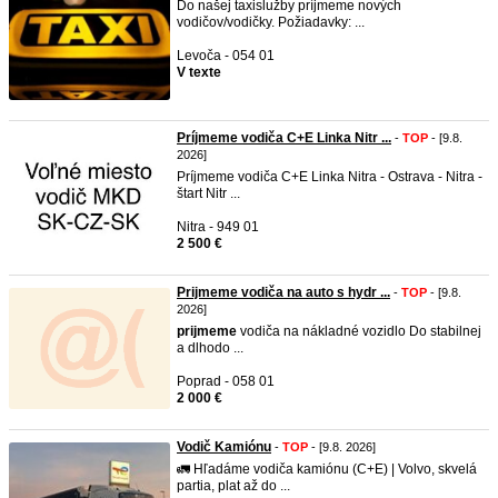
Do našej taxislužby príjmeme nových
vodičov/vodičky. Požiadavky: ...
Levoča - 054 01
V texte
Príjmeme vodiča C+E Linka Nitr ...
-
TOP
- [9.8.
2026]
Príjmeme vodiča C+E Linka Nitra - Ostrava - Nitra -
štart Nitr ...
Nitra - 949 01
2 500 €
Prijmeme vodiča na auto s hydr ...
-
TOP
- [9.8.
2026]
prijmeme
vodiča na nákladné vozidlo Do stabilnej
a dlhodo ...
Poprad - 058 01
2 000 €
Vodič Kamiónu
-
TOP
- [9.8. 2026]
🚛 Hľadáme vodiča kamiónu (C+E) | Volvo, skvelá
partia, plat až do ...