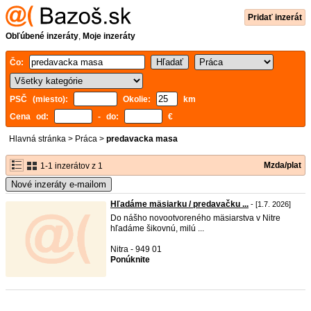
Pridať inzerát
Obľúbené inzeráty
,
Moje inzeráty
Čo:
PSČ (miesto):
Okolie:
km
Cena od:
- do:
€
Hlavná stránka
>
Práca
>
predavacka masa
Mzda/plat
1-1 inzerátov z 1
Nové inzeráty e-mailom
Hľadáme mäsiarku / predavačku ...
- [1.7. 2026]
Do nášho novootvoreného mäsiarstva v Nitre
hľadáme šikovnú, milú ...
Nitra - 949 01
Ponúknite