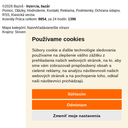
©2026 Bazoš -
Inzercia, bazár
Pomoc
,
Otázky
,
Hodnotenie
,
Kontakt
,
Reklama
,
Podmienky
,
Ochrana údajov
,
RSS
,
Inzeráty Práca celkom:
9854
, za 24 hodín:
1396
Mapa kategórií
,
Najvyhľadávanejšie výrazy
Krajiny:
Slovensko
,
Česká republika
,
Poľsko
,
Rakúsko
Používame cookies
Súbory cookie a ďalšie technológie sledovania
používame na zlepšenie vášho zážitku z
prehliadania našich webových stránok, na to, aby
sme vám zobrazovali prispôsobený obsah a
cielené reklamy, na analýzu návštevnosti našich
webových stránok a na pochopenie toho, odkiaľ
naši návštevníci prichádzajú.
Súhlasím
Odmietam
Zmeniť moje nastavenia