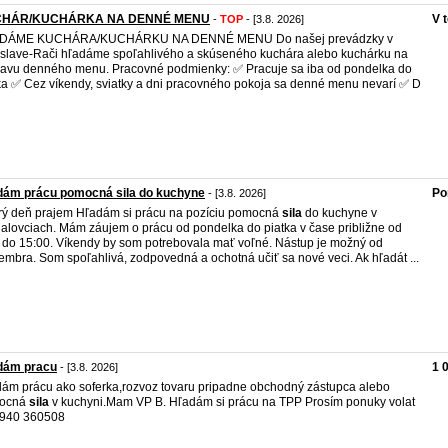
HÁR/KUCHÁRKA NA DENNÉ MENU
V 
-
TOP
- [3.8. 2026]
DÁME KUCHÁRA/KUCHÁRKU NA DENNÉ MENU Do našej prevádzky v
islave-Rači hľadáme spoľahlivého a skúseného kuchára alebo kuchárku na
ravu denného menu. Pracovné podmienky: ✅ Pracuje sa iba od pondelka do
ka ✅ Cez víkendy, sviatky a dni pracovného pokoja sa denné menu nevarí ✅ D
dám prácu pomocná sila do kuchyne
Po
- [3.8. 2026]
ý deň prajem Hľadám si prácu na pozíciu pomocná
sila
do kuchyne v
alovciach. Mám záujem o prácu od pondelka do piatka v čase približne od
 do 15:00. Víkendy by som potrebovala mať voľné. Nástup je možný od
embra. Som spoľahlivá, zodpovedná a ochotná učiť sa nové veci. Ak hľadát ...
dám pracu
1 
- [3.8. 2026]
ám prácu ako soferka,rozvoz tovaru pripadne obchodný zástupca alebo
ocná
sila
v kuchyni.Mam VP B. Hľadám si prácu na TPP Prosím ponuky volat
0940 360508