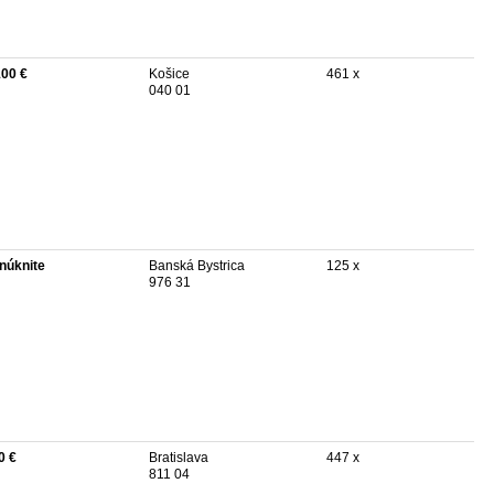
100 €
Košice
461 x
040 01
núknite
Banská Bystrica
125 x
976 31
0 €
Bratislava
447 x
811 04