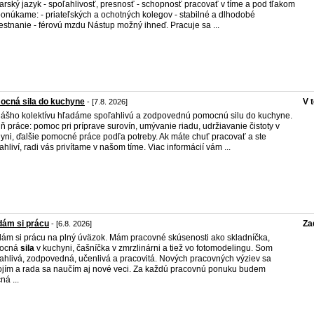
rský jazyk - spoľahlivosť, presnosť - schopnosť pracovať v tíme a pod tľakom
onúkame: - priateľských a ochotných kolegov - stabilné a dlhodobé
stnanie - férovú mzdu Nástup možný ihneď. Pracuje sa ...
ocná sila do kuchyne
V 
- [7.8. 2026]
ášho kolektívu hľadáme spoľahlivú a zodpovednú pomocnú silu do kuchyne.
ň práce: pomoc pri príprave surovín, umývanie riadu, udržiavanie čistoty v
yni, ďalšie pomocné práce podľa potreby. Ak máte chuť pracovať a ste
ahliví, radi vás privítame v našom tíme. Viac informácií vám ...
dám si prácu
Za
- [6.8. 2026]
ám si prácu na plný úväzok. Mám pracovné skúsenosti ako skladníčka,
ocná
sila
v kuchyni, čašníčka v zmrzlinárni a tiež vo fotomodelingu. Som
ahlivá, zodpovedná, učenlivá a pracovitá. Nových pracovných výziev sa
jím a rada sa naučím aj nové veci. Za každú pracovnú ponuku budem
ná ...