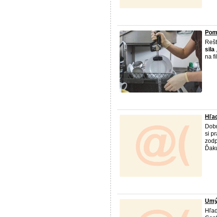
Pom
Rešt
sila
na f
Hľa
Dobr
si p
zodp
Ďaku
Umý
Hľa