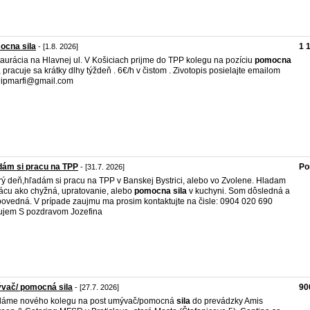
ocna sila
1 
- [1.8. 2026]
aurácia na Hlavnej ul. V Košiciach prijme do TPP kolegu na pozíciu
pomocna
, pracuje sa krátky dlhy týždeň . 6€/h v čistom . Zivotopis posielajte emailom
ilipmarfi@gmail.com
dám si pracu na TPP
Po
- [31.7. 2026]
ý deň,hľadám si pracu na TPP v Banskej Bystrici, alebo vo Zvolene. Hladam
rácu ako chyžná, upratovanie, alebo
pomocna
sila
v kuchyni. Som dôsledná a
ovedná. V prípade zaujmu ma prosim kontaktujte na čisle: 0904 020 690
jem S pozdravom Jozefina
vač/ pomocná sila
90
- [27.7. 2026]
dáme nového kolegu na post umývač/pomocná
sila
do prevádzky Amis