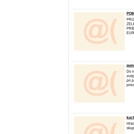
POM
PRI
ZEL
PRI
EUR
pomo
Do n
zodp
pri 
prie
kuch
Hľad
skup