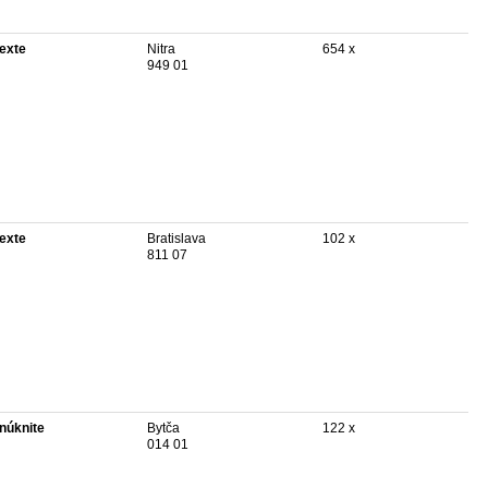
texte
Nitra
654 x
949 01
texte
Bratislava
102 x
811 07
núknite
Bytča
122 x
014 01