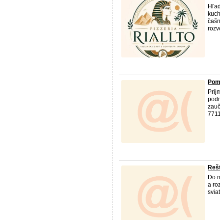
Hľad
kuch
čašn
rozv
Pomo
Prij
podm
zauč
7711
Rešt
Do n
a ro
svia