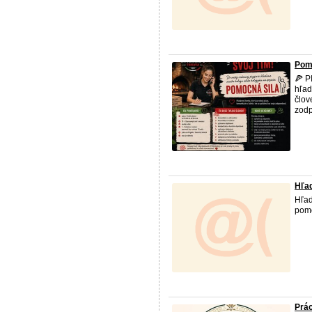
Pomo
🍕 P
hľad
člov
zodp
Hľa
Hľad
pom
Prác