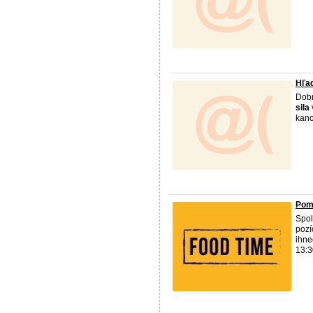
Hľa
Dobr
sila
kanc
Pomo
Spol
pozí
ihne
13:3