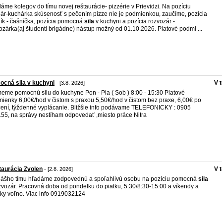
áme kolegov do tímu novej reštaurácie- pizzérie v Prievidzi. Na pozíciu
ár-kuchárka skúsenosť s pečením pizze nie je podmienkou, zaučíme, pozícia
ík - čašníčka, pozícia pomocná
sila
v kuchyni a pozícia rozvozár -
ozárka(aj študenti brigádne) nástup možný od 01.10.2026. Platové podmi ...
cná sila v kuchyni
V 
- [3.8. 2026]
meme pomocnú silu do kuchyne Pon - Pia ( Sob ) 8:00 - 15:30 Platové
ienky 6,00€/hod v čistom s praxou 5,50€/hod v čistom bez praxe, 6,00€ po
ení, týždenné vyplácanie. Bližšie info podávame TELEFONICKY : 0905
55, na správy nestíham odpovedať ,miesto práce Nitra
aurácia Zvolen
V 
- [2.8. 2026]
ášho tímu hľadáme zodpovednú a spoľahlivú osobu na pozíciu pomocná
sila
zvozár. Pracovná doba od pondelku do piatku, 5:30/8:30-15:00 a víkendy a
tky voľno. Viac info 0919032124