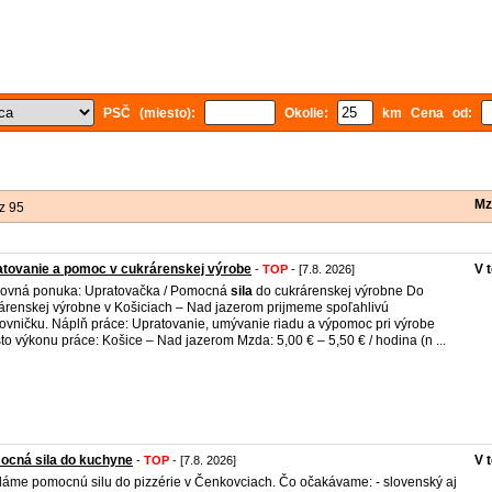
PSČ (miesto):
Okolie:
km Cena od:
Mz
z 95
tovanie a pomoc v cukrárenskej výrobe
V 
-
TOP
- [7.8. 2026]
ovná ponuka: Upratovačka / Pomocná
sila
do cukrárenskej výrobne Do
árenskej výrobne v Košiciach – Nad jazerom prijmeme spoľahlivú
ovničku. Náplň práce: Upratovanie, umývanie riadu a výpomoc pri výrobe
to výkonu práce: Košice – Nad jazerom Mzda: 5,00 € – 5,50 € / hodina (n ...
ocná sila do kuchyne
V 
-
TOP
- [7.8. 2026]
áme pomocnú silu do pizzérie v Čenkovciach. Čo očakávame: - slovenský aj