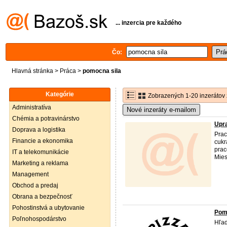
... inzercia pre každého
Čo:
Hlavná stránka
>
Práca
>
pomocna sila
Kategórie
Zobrazených 1-20 inzerátov 
Administratíva
Nové inzeráty e-mailom
Chémia a potravinárstvo
Upra
Doprava a logistika
Prac
Financie a ekonomika
cukr
prac
IT a telekomunikácie
Mies
Marketing a reklama
Management
Obchod a predaj
Obrana a bezpečnosť
Pohostinstvá a ubytovanie
Pom
Poľnohospodárstvo
Hľad