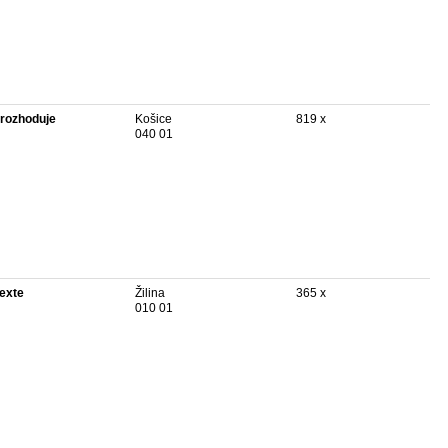
rozhoduje
Košice
819 x
040 01
texte
Žilina
365 x
010 01