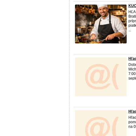
KUC
HĽA
Brat
príp
piat
...
Hľa
Dobr
Mich
7:00
sept
Hľa
Hľad
pom
na 