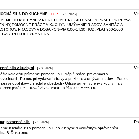
OCNÁ SILA DO KUCHYNE
V 
-
TOP
- [6.8. 2026]
JMEME DO KUCHYNE V NITRE POMOCNÚ SILU. NÁPLŇ PRÁCE:PRÍPRAVA
ENINY, POMOCNÉ PRÁCE V KUCHYNI,UMÝVANIE RIADOV, SANITÁCIA
ESTOROV. PRACOVNÁ DOBA PON-PIA 6:00-14:30 HOD. PLAT 900-1000
. GASTRO KUCHYŇA NITRA
cná sila v kuchyni
V 
- [6.8. 2026]
ášlo kolektívu príjmeme pomocnú silu Náplň práce, právomoci a
ovednosti - Pomoc pri vydávaní stravy a pri zbere a umývaní riadov. - Pomoc
príprave doplnkových jedál a obedoch - Udržiavanie hygieny v kuchyni a v
storoch jedálne. 100% úväzok Volať na číslo 0915755090
ar, pomocná sila
Po
- [5.8. 2026]
áme kuchára-ku a pomocnú silu do kuchyne s Vodičským oprávnením
ina B. Ďakujeme ...