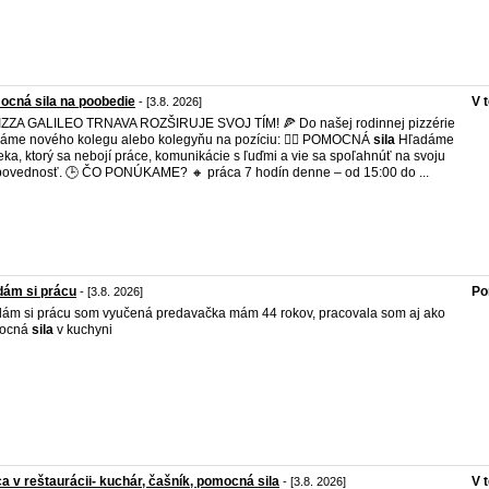
cná sila na poobedie
V 
- [3.8. 2026]
IZZA GALILEO TRNAVA ROZŠIRUJE SVOJ TÍM! 🍕 Do našej rodinnej pizzérie
áme nového kolegu alebo kolegyňu na pozíciu: 🙋‍♀️ POMOCNÁ
sila
Hľadáme
eka, ktorý sa nebojí práce, komunikácie s ľuďmi a vie sa spoľahnúť na svoju
ovednosť. 🕒 ČO PONÚKAME? 🔸 práca 7 hodín denne – od 15:00 do ...
dám si prácu
Po
- [3.8. 2026]
ám si prácu som vyučená predavačka mám 44 rokov, pracovala som aj ako
ocná
sila
v kuchyni
a v reštaurácii- kuchár, čašník, pomocná sila
V 
- [3.8. 2026]