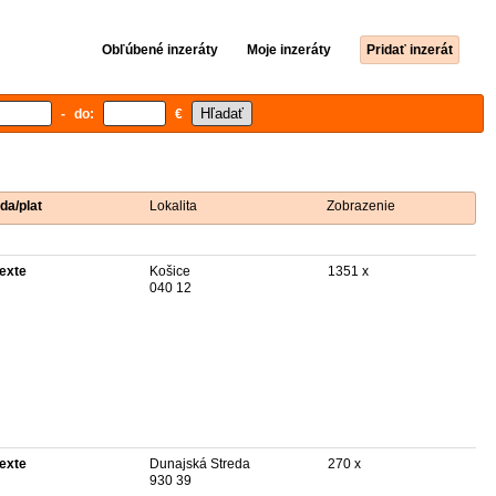
Obľúbené inzeráty
Moje inzeráty
Pridať inzerát
- do:
€
da/plat
Lokalita
Zobrazenie
texte
Košice
1351 x
040 12
texte
Dunajská Streda
270 x
930 39