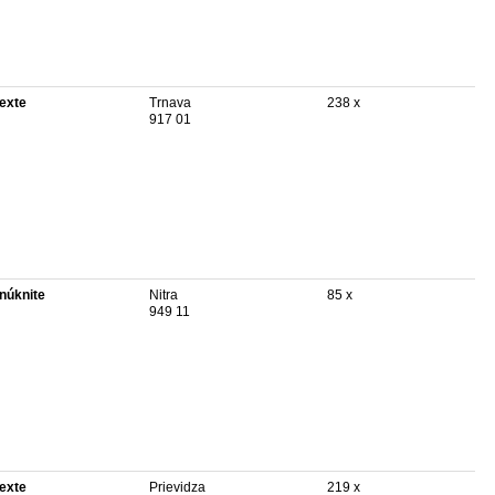
texte
Trnava
238 x
917 01
núknite
Nitra
85 x
949 11
texte
Prievidza
219 x