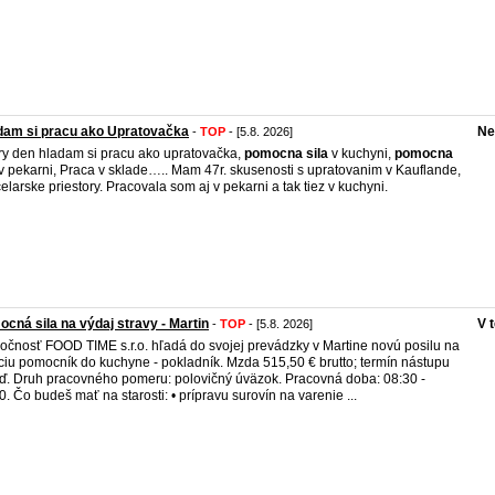
dam si pracu ako Upratovačka
Ne
-
TOP
- [5.8. 2026]
y den hladam si pracu ako upratovačka,
pomocna
sila
v kuchyni,
pomocna
v pekarni, Praca v sklade….. Mam 47r. skusenosti s upratovanim v Kauflande,
elarske priestory. Pracovala som aj v pekarni a tak tiez v kuchyni.
cná sila na výdaj stravy - Martin
V 
-
TOP
- [5.8. 2026]
očnosť FOOD TIME s.r.o. hľadá do svojej prevádzky v Martine novú posilu na
ciu pomocník do kuchyne - pokladník. Mzda 515,50 € brutto; termín nástupu
ď. Druh pracovného pomeru: polovičný úväzok. Pracovná doba: 08:30 -
0. Čo budeš mať na starosti: • prípravu surovín na varenie ...