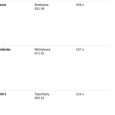
texte
Bratislava
359 x
831 06
núknite
Michalovce
107 x
071 01
000 €
Topoľčany
124 x
955 01