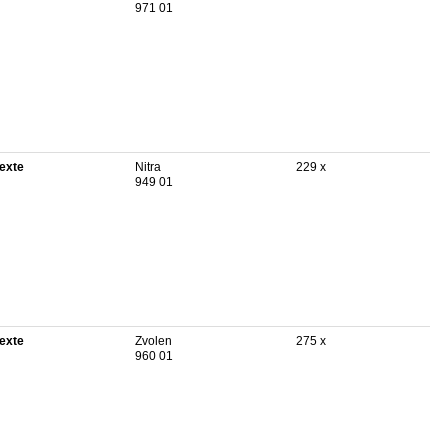
971 01
texte
Nitra
229 x
949 01
texte
Zvolen
275 x
960 01