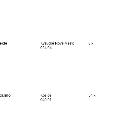
texte
Kysucké Nové Mesto
8 x
024 04
darmo
Košice
54 x
040 01