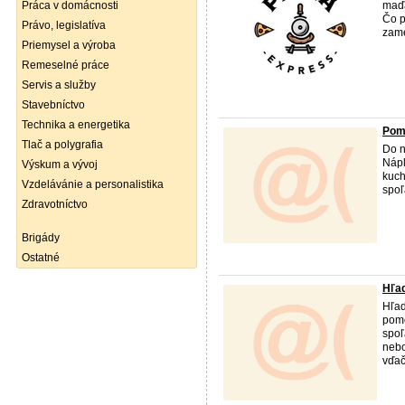
Práca v domácnosti
maďa
Čo p
Právo, legislatíva
zame
Priemysel a výroba
Remeselné práce
Servis a služby
Stavebníctvo
Technika a energetika
Pom
Tlač a polygrafia
Do n
Nápl
Výskum a vývoj
kuch
Vzdelávánie a personalistika
spoľ
Zdravotníctvo
Brigády
Ostatné
Hľa
Hľad
pom
spoľ
nebo
vďač