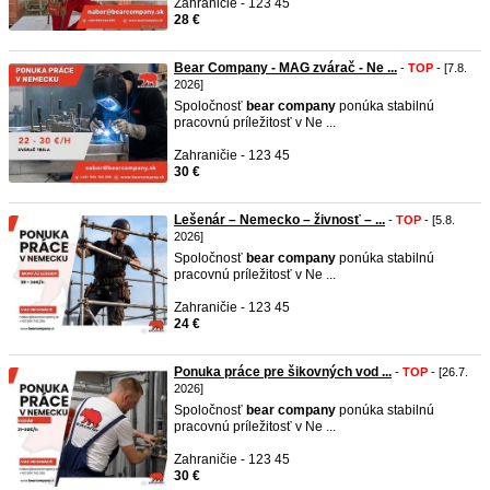
Zahraničie - 123 45
28 €
Bear Company - MAG zvárač - Ne ...
-
TOP
- [7.8.
2026]
Spoločnosť
bear
company
ponúka stabilnú
pracovnú príležitosť v Ne ...
Zahraničie - 123 45
30 €
Lešenár – Nemecko – živnosť – ...
-
TOP
- [5.8.
2026]
Spoločnosť
bear
company
ponúka stabilnú
pracovnú príležitosť v Ne ...
Zahraničie - 123 45
24 €
Ponuka práce pre šikovných vod ...
-
TOP
- [26.7.
2026]
Spoločnosť
bear
company
ponúka stabilnú
pracovnú príležitosť v Ne ...
Zahraničie - 123 45
30 €