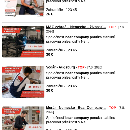
pracovnú príležitosť v Ne ...
Zahraničie - 123 45
26 €
MAG zvárač – Nemecko – živnosť ...
-
TOP
- [7.8.
2026]
Spoločnosť
bear
company
ponúka stabilnú
pracovnú príležitosť v Ne ...
Zahraničie - 123 45
30 €
Vodár - Augsburg
-
TOP
- [7.8. 2026]
Spoločnosť
bear
company
ponúka stabilnú
pracovnú príležitosť v Ne ...
Zahraničie - 123 45
30 €
Murár - Nemecko - Bear Company ...
-
TOP
- [7.8.
2026]
Spoločnosť
bear
company
ponúka stabilnú
pracovnú príležitosť v Ne ...