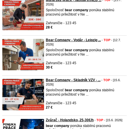
Murárske práce - nástup IHNEĎ ...
-
TOP
- [13.7.
2026]
Spoločnosť
bear
company
ponúka stabilnú
pracovnú príležitosť v Ne ...
Zahraničie - 123 45
28 €
Bear Company - Vodár - Leipzig ...
-
TOP
- [12.7.
2026]
Spoločnosť
bear
company
ponúka stabilnú
pracovnú príležitosť v Ne ...
Zahraničie - 123 45
30 €
Bear Company - Skladník VZV - ...
-
TOP
- [15.6.
2026]
Spoločnosť
bear
company
ponúka stabilnú
pracovnú príležitosť v Ne ...
Zahraničie - 123 45
27 €
Zvárač - Holandsko, 25-30€/h
-
TOP
- [15.6. 2026]
bear
company
ponúka stabilnú pracovnú