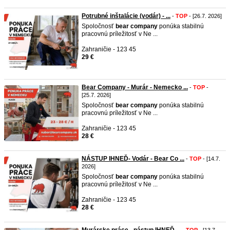
Potrubné inštalácie (vodár) - ...
-
TOP
- [26.7. 2026]
Spoločnosť
bear
company
ponúka stabilnú
pracovnú príležitosť v Ne ...
Zahraničie - 123 45
29 €
Bear Company - Murár - Nemecko ...
-
TOP
-
[25.7. 2026]
Spoločnosť
bear
company
ponúka stabilnú
pracovnú príležitosť v Ne ...
Zahraničie - 123 45
28 €
NÁSTUP IHNEĎ- Vodár - Bear Co ...
-
TOP
- [14.7.
2026]
Spoločnosť
bear
company
ponúka stabilnú
pracovnú príležitosť v Ne ...
Zahraničie - 123 45
28 €