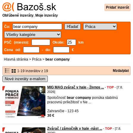
Pridať inzerát
Obľúbené inzeráty
,
Moje inzeráty
Čo:
PSČ (miesto):
Okolie:
km
Cena od:
- do:
€
Hlavná stránka
>
Práca
>
bear company
Mzda/plat
1-19 inzerátov z 19
Nové inzeráty e-mailom
MIG MAG zvárač v hale - živnos ...
-
TOP
- [7.8.
2026]
Spoločnosť
bear
company
ponúka stabilnú
pracovnú príležitosť v Ne ...
Zahraničie - 123 45
30 €
Zvárač / zámočník v hale -nást ...
-
TOP
- [7.8.