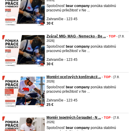
2026]
Spoločnosť
bear
company
ponúka stabilnú
pracovnú príležitosť v Ne ...
Zahraničie - 123 45
30 €
Zvárač MIG- MAG - Nemecko - Be ...
-
TOP
- [7.8.
2026]
Spoločnosť
bear
company
ponúka stabilnú
pracovnú príležitosť v Ne ...
Zahraničie - 123 45
30 €
Montéri oceľových konštrukcii ...
-
TOP
- [7.8.
2026]
Spoločnosť
bear
company
ponúka stabilnú
pracovnú príležitosť v Ne ...
Zahraničie - 123 45
25 €
Montér tepelných čerpadiel - N ...
-
TOP
- [7.8.
2026]
Spoločnosť
bear
company
ponúka stabilnú