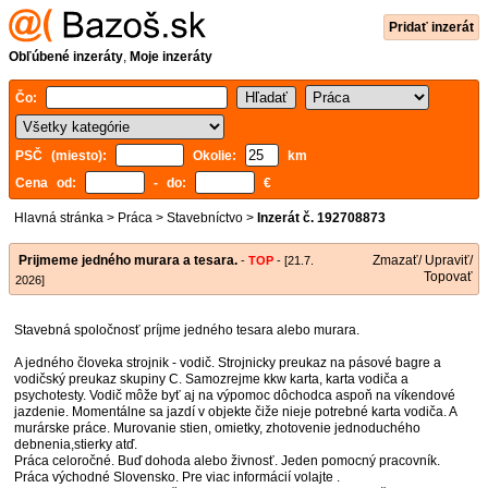
Pridať inzerát
Obľúbené inzeráty
,
Moje inzeráty
Čo:
PSČ (miesto):
Okolie:
km
Cena od:
- do:
€
Hlavná stránka
>
Práca
>
Stavebníctvo
>
Inzerát č. 192708873
Prijmeme jedného murara a tesara.
Zmazať/ Upraviť/
-
TOP
- [21.7.
Topovať
2026]
Stavebná spoločnosť príjme jedného tesara alebo murara.
A jedného človeka strojnik - vodič. Strojnicky preukaz na pásové bagre a
vodičský preukaz skupiny C. Samozrejme kkw karta, karta vodiča a
psychotesty. Vodič môže byť aj na výpomoc dôchodca aspoň na víkendové
jazdenie. Momentálne sa jazdí v objekte čiže nieje potrebné karta vodiča. A
murárske práce. Murovanie stien, omietky, zhotovenie jednoduchého
debnenia,stierky atď.
Práca celoročné. Buď dohoda alebo živnosť. Jeden pomocný pracovník.
Práca východné Slovensko. Pre viac informácií volajte .