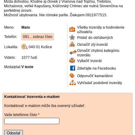
Mzda dohodou. Kľudne aj človek z Vranova nad Topľou, Trebišov,
Michalovce, veľké Kapušany, Kráľovský Chlmec ale nutná Slovenčina na
perfektnej úrovni.
Možnosť ubytovania. Nie rómske partie. Ďakujem 0911977515.
Meno:
Mato
Všetky inzeráty a hodnotenie
užívateľa
Telefón:
091... zobraz číslo
Pridať do obľúbených
Označiť zlý inzerát
Lokalita:
040 01
Košice
Označiť chybnú kategóriu
inzerátu
Videlo:
1077 ľudí
Vytlačiť inzerát
Mzda/plat:
V texte
Zdieľajte na Facebooku
Odporučiť kamarátovi
Vyhľadať podobné inzeráty
Kontaktovať inzerenta e-mailom
Kontaktovať e-mailom môže iba overený užívateľ.
Vaše telefónne číslo
*
Odoslať