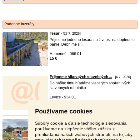
Podobné inzeráty
Tesar
- [27.7. 2026]
Prijmeme jedneho tesara na živnosť na doplnenie
partie. Debnime s ...
Humenné - 066 01
15 €
Prijmeme šikovných stavebných ...
- [6.7. 2026]
Do nášho tímu hľadáme viacerých spoľahlivých
stavebných robotníko ...
Levice - 934 01
1 500 €
Používame cookies
Prímeme stavebého pracovníka
- [29.6. 2026]
Súbory cookie a ďalšie technológie sledovania
Dobrý deň, prijmeme do nášho tímu stavebného
používame na zlepšenie vášho zážitku z
pracovníka. Ná ...
prehliadania našich webových stránok, na to, aby
sme vám zobrazovali prispôsobený obsah a