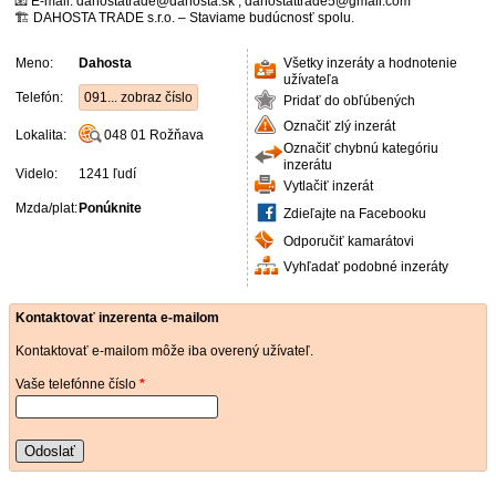
📧 E-mail: dahostatrade@dahosta.sk , dahostattrade5@gmail.com
🏗️ DAHOSTA TRADE s.r.o. – Staviame budúcnosť spolu.
Meno:
Dahosta
Všetky inzeráty a hodnotenie
užívateľa
Telefón:
091... zobraz číslo
Pridať do obľúbených
Označiť zlý inzerát
Lokalita:
048 01
Rožňava
Označiť chybnú kategóriu
inzerátu
Videlo:
1241 ľudí
Vytlačiť inzerát
Mzda/plat:
Ponúknite
Zdieľajte na Facebooku
Odporučiť kamarátovi
Vyhľadať podobné inzeráty
Kontaktovať inzerenta e-mailom
Kontaktovať e-mailom môže iba overený užívateľ.
Vaše telefónne číslo
*
Odoslať