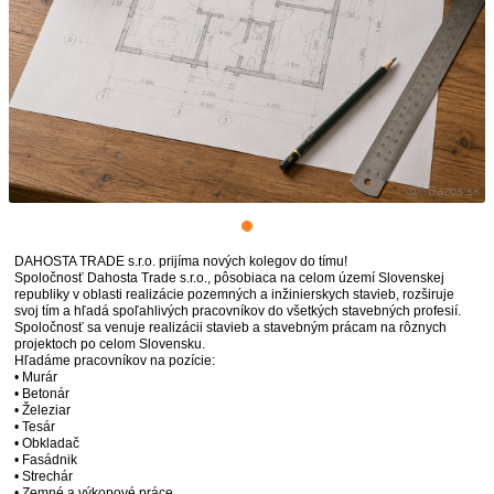
DAHOSTA TRADE s.r.o. prijíma nových kolegov do tímu!
Spoločnosť Dahosta Trade s.r.o., pôsobiaca na celom území Slovenskej
republiky v oblasti realizácie pozemných a inžinierskych stavieb, rozširuje
svoj tím a hľadá spoľahlivých pracovníkov do všetkých stavebných profesií.
Spoločnosť sa venuje realizácii stavieb a stavebným prácam na rôznych
projektoch po celom Slovensku.
Hľadáme pracovníkov na pozície:
• Murár
• Betonár
• Železiar
• Tesár
• Obkladač
• Fasádnik
• Strechár
• Zemné a výkopové práce