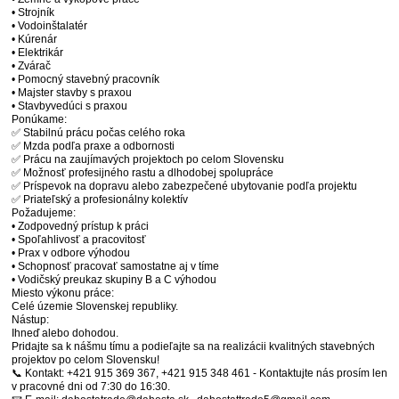
• Strojník
• Vodoinštalatér
• Kúrenár
• Elektrikár
• Zvárač
• Pomocný stavebný pracovník
• Majster stavby s praxou
• Stavbyvedúci s praxou
Ponúkame:
✅ Stabilnú prácu počas celého roka
✅ Mzda podľa praxe a odbornosti
✅ Prácu na zaujímavých projektoch po celom Slovensku
✅ Možnosť profesijného rastu a dlhodobej spolupráce
✅ Príspevok na dopravu alebo zabezpečené ubytovanie podľa projektu
✅ Priateľský a profesionálny kolektív
Požadujeme:
• Zodpovedný prístup k práci
• Spoľahlivosť a pracovitosť
• Prax v odbore výhodou
• Schopnosť pracovať samostatne aj v tíme
• Vodičský preukaz skupiny B a C výhodou
Miesto výkonu práce:
Celé územie Slovenskej republiky.
Nástup:
Ihneď alebo dohodou.
Pridajte sa k nášmu tímu a podieľajte sa na realizácii kvalitných stavebných
projektov po celom Slovensku!
📞 Kontakt: +421 915 369 367, +421 915 348 461 - Kontaktujte nás prosím len
v pracovné dni od 7:30 do 16:30.