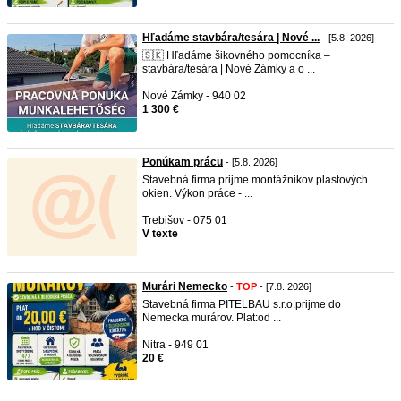
Hľadáme stavbára/tesára | Nové ...
- [5.8. 2026]
🇸🇰 Hľadáme šikovného pomocníka –
stavbára/tesára | Nové Zámky a o ...
Nové Zámky - 940 02
1 300 €
Ponúkam prácu
- [5.8. 2026]
Stavebná firma prijme montážnikov plastových
okien. Výkon práce - ...
Trebišov - 075 01
V texte
Murári Nemecko
-
TOP
- [7.8. 2026]
Stavebná firma PITELBAU s.r.o.prijme do
Nemecka murárov. Plat:od ...
Nitra - 949 01
20 €