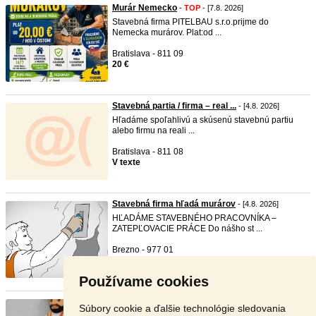
Murár Nemecko
-
TOP
- [7.8. 2026]
Stavebná firma PITELBAU s.r.o.prijme do
Nemecka murárov. Plat:od ...
Bratislava - 811 09
20 €
Stavebná partia / firma – real ...
- [4.8. 2026]
Hľadáme spoľahlivú a skúsenú stavebnú partiu
alebo firmu na reali ...
Bratislava - 811 08
V texte
Stavebná firma hľadá murárov
- [4.8. 2026]
HĽADÁME STAVEBNÉHO PRACOVNÍKA –
ZATEPĽOVACIE PRÁCE Do nášho st ...
Brezno - 977 01
V texte
Používame cookies
STAVEBNÁ FIRMA HĽADÁ STAVBYVED ...
- [4.8.
Súbory cookie a ďalšie technológie sledovania
2026]