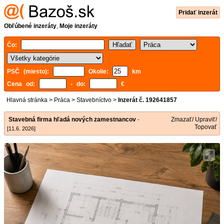
Pridať inzerát
Obľúbené inzeráty
,
Moje inzeráty
Čo:
PSČ (miesto):
Okolie:
km
Cena od:
- do:
€
Hlavná stránka
>
Práca
>
Stavebníctvo
>
Inzerát č. 192641857
Stavebná firma hľadá nových zamestnancov
Zmazať/ Upraviť/
-
Topovať
[11.6. 2026]