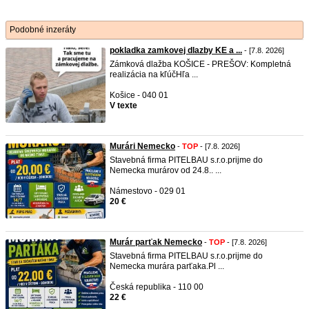
Podobné inzeráty
pokladka zamkovej dlazby KE a ...
- [7.8. 2026]
Zámková dlažba KOŠICE - PREŠOV: Kompletná
realizácia na kľúč ​Hľa ...
Košice - 040 01
V texte
Murári Nemecko
-
TOP
- [7.8. 2026]
Stavebná firma PITELBAU s.r.o.prijme do
Nemecka murárov od 24.8.. ...
Námestovo - 029 01
20 €
Murár parťak Nemecko
-
TOP
- [7.8. 2026]
Stavebná firma PITELBAU s.r.o.prijme do
Nemecka murára parťaka.Pl ...
Česká republika - 110 00
22 €