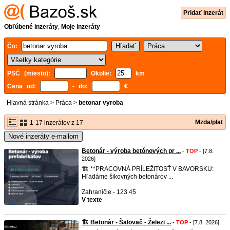
Pridať inzerát
Obľúbené inzeráty
,
Moje inzeráty
Čo:
PSČ (miesto):
Okolie:
km
Cena od:
- do:
€
Hlavná stránka
>
Práca
>
betonar vyroba
Mzda/plat
1-17 inzerátov z 17
Nové inzeráty e-mailom
Betonár - výroba betónových pr ...
-
TOP
- [7.8.
2026]
🏗️ **PRACOVNÁ PRÍLEŽITOSŤ V BAVORSKU:
Hľadáme šikovných betonárov ...
Zahraničie - 123 45
V texte
🏗️ Betonár - Šalovač - Železi ...
-
TOP
- [7.8. 2026]