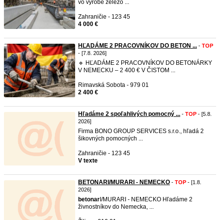
vo výrobe železo ...
Zahraničie - 123 45
4 000 €
HĽADÁME 2 PRACOVNÍKOV DO BETON ...
-
TOP
- [7.8. 2026]
🔹 HĽADÁME 2 PRACOVNÍKOV DO BETONÁRKY
V NEMECKU – 2 400 € V ČISTOM ...
Rimavská Sobota - 979 01
2 400 €
Hľadáme 2 spoľahlivých pomocný ...
-
TOP
- [5.8.
2026]
Firma BONO GROUP SERVICES s.r.o., hľadá 2
šikovných pomocných ...
Zahraničie - 123 45
V texte
BETONARI/MURARI - NEMECKO
-
TOP
- [1.8.
2026]
betonar
I/MURARI - NEMECKO Hľadáme 2
živnostníkov do Nemecka, ...