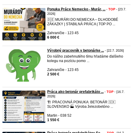
Ponuka Práce Nemecko - Murár, ...
-
TOP
- [23.7.
2026]
🇩🇪 MURÁRI DO NEMECKA – DLHODOBÉ
ZÁKAZKY | STABILNÁ PRÁCA | TOP PO ...
Zahraničie - 123 45
6 000 €
Výrobný pracovník v betonárke ...
- [22.7. 2026]
Do nášho zabehnutého tímu hľadáme ďalšieho
kolegu na pozíciu pomo ...
Zahraničie - 123 45
2 500 €
Práca ako betonár prefabrikáto ...
-
TOP
- [16.7.
2026]
🏗️ PRACOVNÁ PONUKA: BETONÁR 🇸🇰
SLOVENSKO 🏭 Výroba železobetóno ...
Martin - 038 52
1 550 €