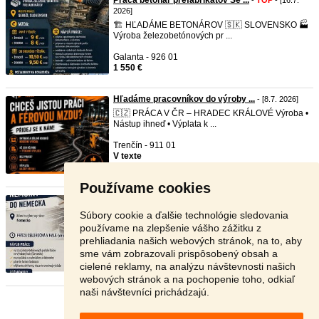
Práca betonár prefabrikátov Se ...
-
TOP
- [16.7.
2026]
🏗️ HĽADÁME BETONÁROV 🇸🇰 SLOVENSKO 🏭
Výroba železobetónových pr ...
Galanta - 926 01
1 550 €
Hľadáme pracovníkov do výroby ...
- [8.7. 2026]
🇨🇿 PRÁCA V ČR – HRADEC KRÁLOVÉ Výroba •
Nástup ihneď • Výplata k ...
Trenčín - 911 01
V texte
Používame cookies
Hľadáme betonára - výroba pref ...
- [12.6. 2026]
Hľadáme len uchádzačov s praxou, ktorí majú
Súbory cookie a ďalšie technológie sledovania
skúsenosti s celým pr ...
používame na zlepšenie vášho zážitku z
prehliadania našich webových stránok, na to, aby
Zahraničie - 123 45
sme vám zobrazovali prispôsobený obsah a
V texte
cielené reklamy, na analýzu návštevnosti našich
webových stránok a na pochopenie toho, odkiaľ
naši návštevníci prichádzajú.