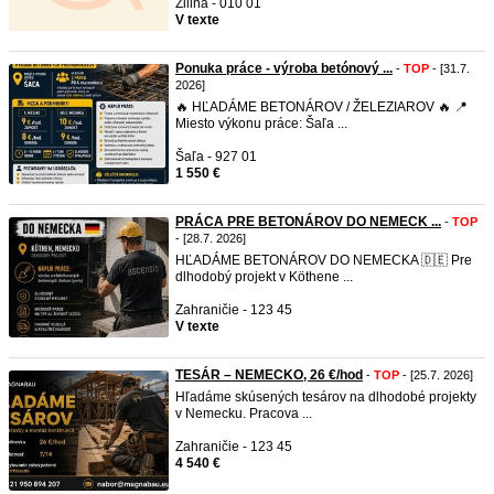
Žilina - 010 01
V texte
Ponuka práce - výroba betónový ...
-
TOP
- [31.7.
2026]
🔥 HĽADÁME BETONÁROV / ŽELEZIAROV 🔥 📍
Miesto výkonu práce: Šaľa ...
Šaľa - 927 01
1 550 €
PRÁCA PRE BETONÁROV DO NEMECK ...
-
TOP
- [28.7. 2026]
HĽADÁME BETONÁROV DO NEMECKA 🇩🇪 Pre
dlhodobý projekt v Köthene ...
Zahraničie - 123 45
V texte
TESÁR – NEMECKO, 26 €/hod
-
TOP
- [25.7. 2026]
Hľadáme skúsených tesárov na dlhodobé projekty
v Nemecku. Pracova ...
Zahraničie - 123 45
4 540 €