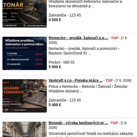
Hľadáme skúsených betonárov, šalovačov a
železiarov na dlhodobé p ...
Zahraničie - 123 45
4 500 €
Nemecko – predák, šalovači a p ...
-
TOP
- [7.8.
2026]
Nemecko – predák, šalovači a pomocníci –
Bautzen Spoločnosť Er ...
Prešov - 080 01
5 000 €
Vaskraft s.r.o - Ponuka práce ...
-
TOP
- [7.8. 2026]
Práca v Nemecku – Betonár / Šalovač / Železiar
Hľadáme skúsený ...
Zahraničie - 123 45
5 400 €
Betonár - výroba betónových pr ...
-
TOP
- [7.8.
2026]
Slovenská spoločnosť hľadá na realizáciu zákazky