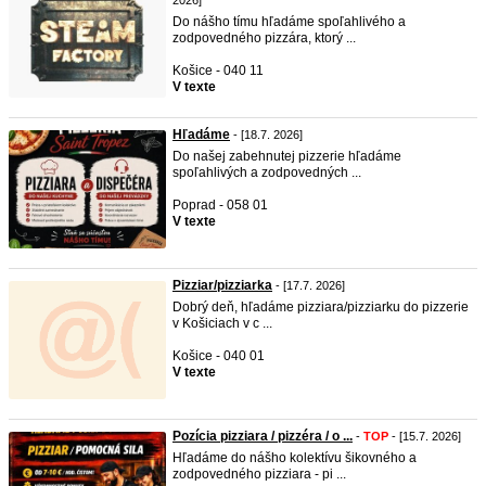
2026]
Do nášho tímu hľadáme spoľahlivého a
zodpovedného pizzára, ktorý ...
Košice - 040 11
V texte
Hľadáme
- [18.7. 2026]
Do našej zabehnutej pizzerie hľadáme
spoľahlivých a zodpovedných ...
Poprad - 058 01
V texte
Pizziar/pizziarka
- [17.7. 2026]
Dobrý deň, hľadáme pizziara/pizziarku do pizzerie
v Košiciach v c ...
Košice - 040 01
V texte
Pozícia pizziara / pizzéra / o ...
-
TOP
- [15.7. 2026]
Hľadáme do nášho kolektívu šikovného a
zodpovedného pizziara - pi ...