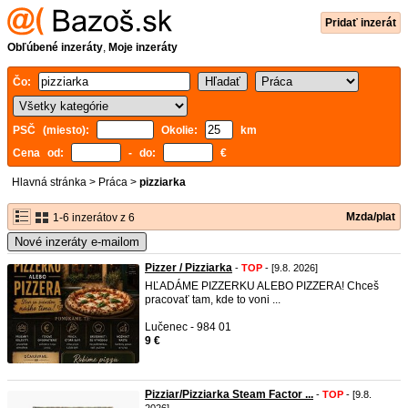
Pridať inzerát
Obľúbené inzeráty
,
Moje inzeráty
Čo:
PSČ (miesto):
Okolie:
km
Cena od:
- do:
€
Hlavná stránka
>
Práca
>
pizziarka
Mzda/plat
1-6 inzerátov z 6
Nové inzeráty e-mailom
Pizzer / Pizziarka
-
TOP
- [9.8. 2026]
HĽADÁME PIZZERKU ALEBO PIZZERA! Chceš
pracovať tam, kde to voni ...
Lučenec - 984 01
9 €
Pizziar/Pizziarka Steam Factor ...
-
TOP
- [9.8.